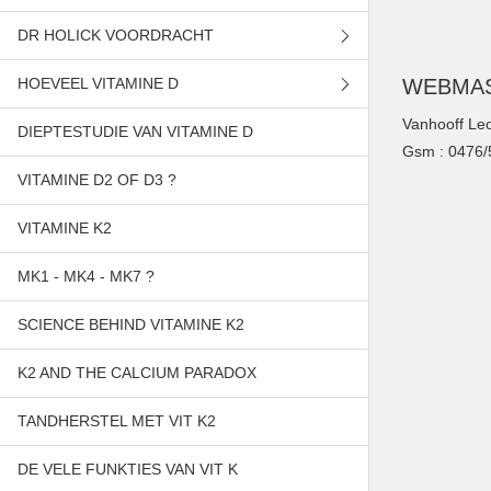
DR HOLICK VOORDRACHT
NIEUW LICHT OP VITAMINE D
HOEVEEL VITAMINE D
GEZONDHEID VAN DE ZON
PREVENTIE CHRONISCHE ZIEKTES
WEBMAS
Vanhooff Leo
DIEPTESTUDIE VAN VITAMINE D
SUPER HORMOON VITAMINE D
TE WEINIG VITAMINE D
Gsm : 0476/5
VITAMINE D2 OF D3 ?
VITAMINE K2
MK1 - MK4 - MK7 ?
SCIENCE BEHIND VITAMINE K2
K2 AND THE CALCIUM PARADOX
TANDHERSTEL MET VIT K2
DE VELE FUNKTIES VAN VIT K