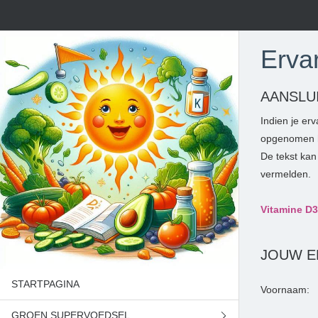
Erva
AANSLU
Indien je er
opgenomen hi
De tekst kan
vermelden.
Vitamine D3
JOUW E
STARTPAGINA
Voornaam:
GROEN SUPERVOEDSEL