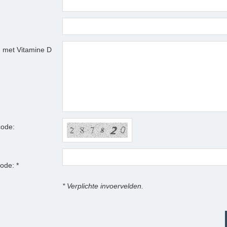
g met Vitamine D
code:
ode: *
* Verplichte invoervelden.