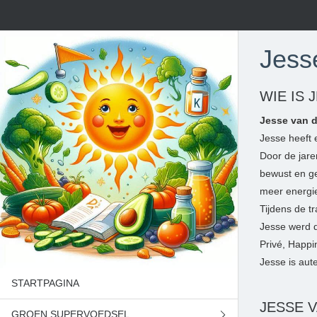
Jess
WIE IS 
Jesse van d
Jesse heeft 
Door de jare
bewust en ge
meer energie
Tijdens de t
Jesse werd d
Privé, Happi
Jesse is aut
STARTPAGINA
JESSE 
GROEN SUPERVOEDSEL