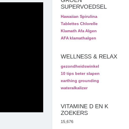
GROEN
SUPERVOEDSEL
Hawaiian Spirulina
Tablettes Chlorelle
Klamath Afa Algen
AFA klamathalgen
WELLNESS & RELAX
gezondheidswinkel
10 tips beter slapen
earthing grounding
wateralkalizer
VITAMINE D EN K
ZOEKERS
15,676