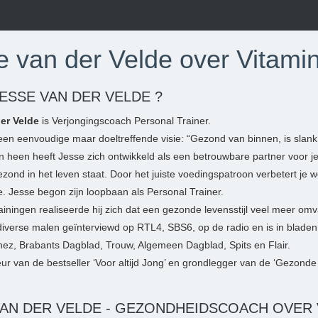
e van der Velde over Vitami
JESSE VAN DER VELDE ?
er Velde
is Verjongingscoach Personal Trainer.
een eenvoudige maar doeltreffende visie: “Gezond van binnen, is slank
n heen heeft Jesse zich ontwikkeld als een betrouwbare partner voor j
zond in het leven staat. Door het juiste voedingspatroon verbetert je w
. Jesse begon zijn loopbaan als Personal Trainer.
rainingen realiseerde hij zich dat een gezonde levensstijl veel meer om
iverse malen geïnterviewd op RTL4, SBS6, op de radio en is in blade
nez, Brabants Dagblad, Trouw, Algemeen Dagblad, Spits en Flair.
eur van de bestseller ‘Voor altijd Jong’ en grondlegger van de ‘Gezonde
VAN DER VELDE - GEZONDHEIDSCOACH OVER 