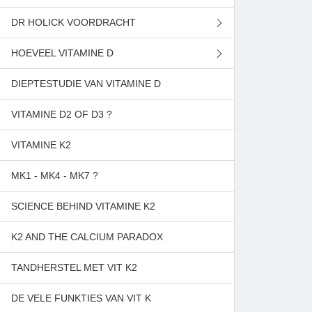
DR HOLICK VOORDRACHT
NIEUW LICHT OP VITAMINE D
HOEVEEL VITAMINE D
GEZONDHEID VAN DE ZON
PREVENTIE CHRONISCHE ZIEKTES
DIEPTESTUDIE VAN VITAMINE D
SUPER HORMOON VITAMINE D
TE WEINIG VITAMINE D
VITAMINE D2 OF D3 ?
VITAMINE K2
MK1 - MK4 - MK7 ?
SCIENCE BEHIND VITAMINE K2
K2 AND THE CALCIUM PARADOX
TANDHERSTEL MET VIT K2
DE VELE FUNKTIES VAN VIT K