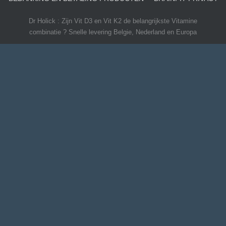
Dr Holick : Zijn Vit D3 en Vit K2 de belangrijkste Vitamine
combinatie ? Snelle levering Belgie, Nederland en Europa